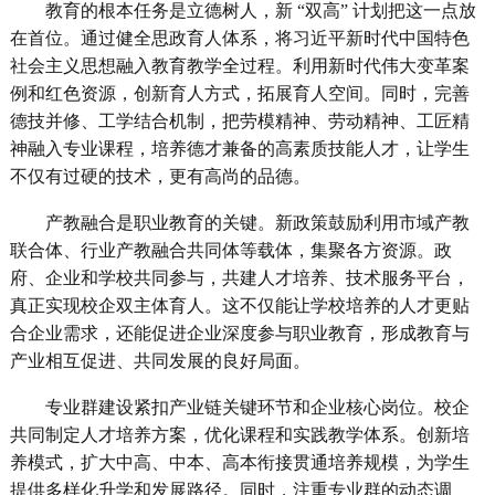
教育的根本任务是立德树人，新 “双高” 计划把这一点放
在首位。通过健全思政育人体系，将习近平新时代中国特色
社会主义思想融入教育教学全过程。利用新时代伟大变革案
例和红色资源，创新育人方式，拓展育人空间。同时，完善
德技并修、工学结合机制，把劳模精神、劳动精神、工匠精
神融入专业课程，培养德才兼备的高素质技能人才，让学生
不仅有过硬的技术，更有高尚的品德。
产教融合是职业教育的关键。新政策鼓励利用市域产教
联合体、行业产教融合共同体等载体，集聚各方资源。政
府、企业和学校共同参与，共建人才培养、技术服务平台，
真正实现校企双主体育人。这不仅能让学校培养的人才更贴
合企业需求，还能促进企业深度参与职业教育，形成教育与
产业相互促进、共同发展的良好局面。
专业群建设紧扣产业链关键环节和企业核心岗位。校企
共同制定人才培养方案，优化课程和实践教学体系。创新培
养模式，扩大中高、中本、高本衔接贯通培养规模，为学生
提供多样化升学和发展路径。同时，注重专业群的动态调